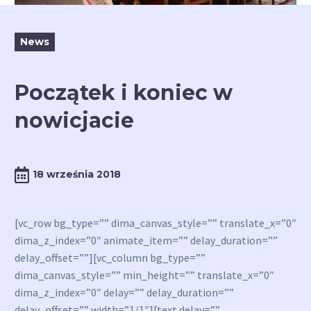
News
Początek i koniec w
nowicjacie
18 września 2018
[vc_row bg_type=”” dima_canvas_style=”” translate_x=”0″
dima_z_index=”0″ animate_item=”” delay_duration=””
delay_offset=””][vc_column bg_type=””
dima_canvas_style=”” min_height=”” translate_x=”0″
dima_z_index=”0″ delay=”” delay_duration=””
delay_offset=”” width=”1/1″][text delay=””