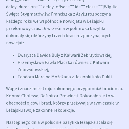
delay_duration=”” delay_offset=”” id=”” class=””]Wigilia
Święta Stygmatów św. Franciszka z Asyżu rozpoczyna
każdego roku we wspólnocie nowicjatu w Leżajsku
przełomowy czas. 16 września w półmroku bazyliki
dokonały się obłóczyny trzech braci rozpoczynających
nowicjat:
Ewarysta Dawida Buły z Kalwarii Zebrzydowskiej,
Przemysława Pawła Płaczka również z Kalwarii
Zebrzydowskiej,
Teodora Marcina Możdżana z Jasionki koło Dukli.
Wagę i znaczenie stroju zakonnego przypomniał braciom o.
Konrad Cholewa, Definitor Prowincji. Dokonało się to w
obecności ojców i braci, którzy przeżywają w tym czasie w
Leżajsku swoje zakonne rekolekcje.
Następnego dnia w południe bazylika leżajska stała się