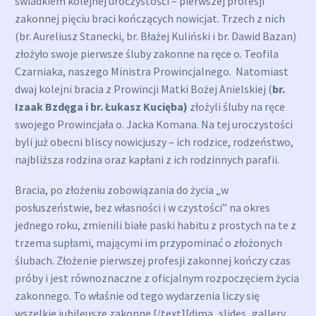
świadkiem kolejnej uroczystości – pierwszej profesji
zakonnej pięciu braci kończących nowicjat. Trzech z nich
(br. Aureliusz Stanecki, br. Błażej Kuliński i br. Dawid Bazan)
złożyło swoje pierwsze śluby zakonne na ręce o. Teofila
Czarniaka, naszego Ministra Prowincjalnego. Natomiast
dwaj kolejni bracia z Prowincji Matki Bożej Anielskiej (
br.
Izaak Bzdęga i br. Łukasz Kucięba)
złożyli śluby na ręce
swojego Prowincjała o. Jacka Komana. Na tej uroczystości
byli już obecni bliscy nowicjuszy – ich rodzice, rodzeństwo,
najbliższa rodzina oraz kapłani z ich rodzinnych parafii.
Bracia, po złożeniu zobowiązania do życia „w
posłuszeństwie, bez własności i w czystości” na okres
jednego roku, zmienili białe paski habitu z prostych na te z
trzema supłami, mającymi im przypominać o złożonych
ślubach. Złożenie pierwszej profesji zakonnej kończy czas
próby i jest równoznaczne z oficjalnym rozpoczęciem życia
zakonnego. To właśnie od tego wydarzenia liczy się
wszelkie jubileusze zakonne.[/text][dima_slides_gallery