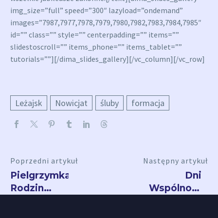
img_size=”full” speed=”300″ lazyload=”ondemand”
images=”7987,7977,7978,7979,7980,7982,7983,7984,7985″
id=”” class=”” style=”” centerpadding=”” items=””
slidestoscroll=”” items_phone=”” items_tablet=””
tutorials=””][/dima_slides_gallery][/vc_column][/vc_row]
Leżajsk
Nowicjat
śluby
formacja
Poprzedni artykuł
Następny artykuł
Pielgrzymka
Dni
Rodzin
Wspólnoty
Archidiecezji
FMO
Krakowskiej