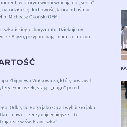
 moment, w którym wierni wracają do „serca”
y, narodziła się duchowość, która od ośmiu
ył o. Micheasz Okoński OFM:
ranciszkańskiego charyzmatu. Dziękujemy
nie z Asyżu, przypominając nam, że można
WARTOŚĆ
KA
 bpa Zbigniewa Wołkowicza, który postawił
tety. Franciszek, stając „nago” przed
o.
Jego. Odkrycie Boga jako Ojca i wybór Go jako
tko – nawet rzeczy najcenniejsze – to
ując się w św. Franciszka”.