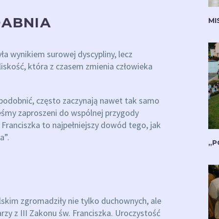
DABNIA
MI
yła wynikiem surowej dyscypliny, lecz
liskość, która z czasem zmienia człowieka
upodobnić, często zaczynają nawet tak samo
teśmy zaproszeni do wspólnej przygody
 Franciszka to najpełniejszy dowód tego, jak
a”.
„P
skim zgromadziły nie tylko duchownych, ale
rzy z III Zakonu św. Franciszka. Uroczystość