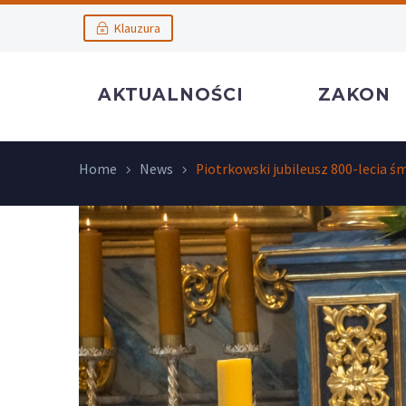
Klauzura
AKTUALNOŚCI
ZAKON
Home
News
Piotrkowski jubileusz 800-lecia śm