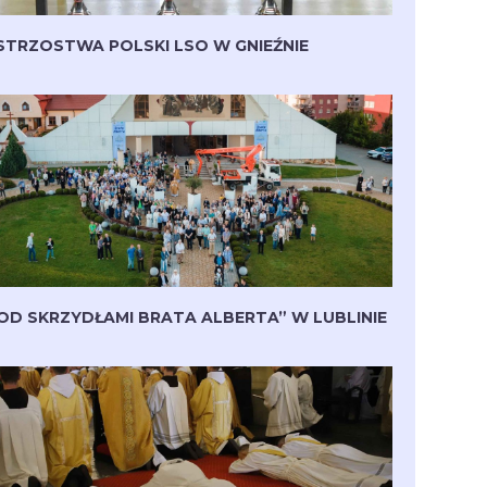
STRZOSTWA POLSKI LSO W GNIEŹNIE
OD SKRZYDŁAMI BRATA ALBERTA” W LUBLINIE