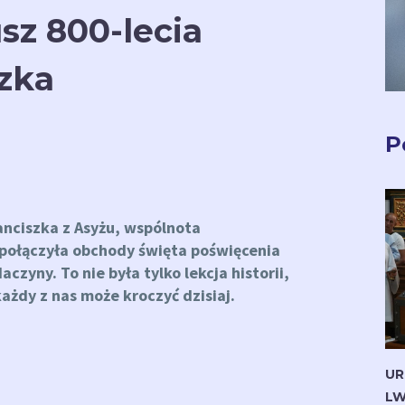
sz 800-lecia
szka
P
ranciszka z Asyżu, wspólnota
 połączyła obchody święta poświęcenia
aczyny. To nie była tylko lekcja historii,
ażdy z nas może kroczyć dzisiaj.
UR
LW