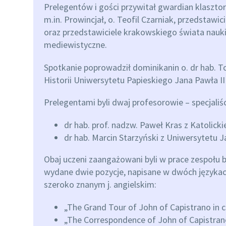
Prelegentów i gości przywitał gwardian klasztor
m.in. Prowincjał, o. Teofil Czarniak, przedstawici
oraz przedstawiciele krakowskiego świata nauk
mediewistyczne.
Spotkanie poprowadził dominikanin o. dr hab. T
Historii Uniwersytetu Papieskiego Jana Pawła I
Prelegentami byli dwaj profesorowie – specjaliśc
dr hab. prof. nadzw. Paweł Kras z Katolic
dr hab. Marcin Starzyński z Uniwersytetu J
Obaj uczeni zaangażowani byli w prace zespoł
wydane dwie pozycje, napisane w dwóch językach
szeroko znanym j. angielskim:
„The Grand Tour of John of Capistrano in 
„The Correspondence of John of Capistran