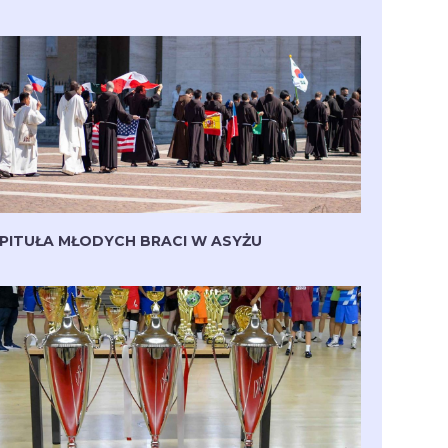
PITUŁA MŁODYCH BRACI W ASYŻU