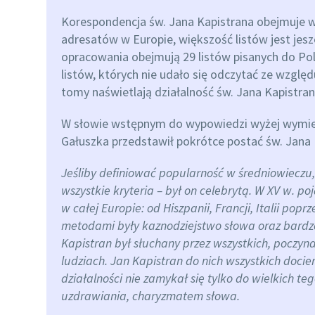
Korespondencja św. Jana Kapistrana obejmuje w
adresatów w Europie, większość listów jest je
opracowania obejmują 29 listów pisanych do Pola
listów, których nie udało się odczytać ze wzglę
tomy naświetlają działalność św. Jana Kapistran
W słowie wstępnym do wypowiedzi wyżej wymie
Gałuszka przedstawił pokrótce postać św. Jana 
Jeśliby definiować popularność w średniowieczu,
wszystkie kryteria – był on celebrytą. W XV w. po
w całej Europie: od Hiszpanii, Francji, Italii pop
metodami były kaznodziejstwo słowa oraz bardz
Kapistran był słuchany przez wszystkich, poczyn
ludziach. Jan Kapistran do nich wszystkich docier
działalności nie zamykał się tylko do wielkich t
uzdrawiania, charyzmatem słowa.