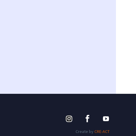
Create by
CRE-ACT