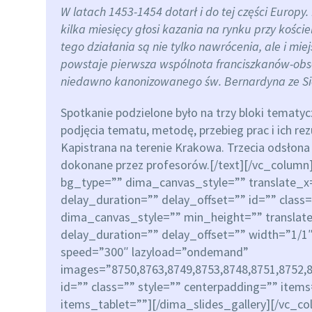
W latach 1453-1454 dotarł i do tej części Europy. 
kilka miesięcy głosi kazania na rynku przy kośc
tego działania są nie tylko nawrócenia, ale i mie
powstaje pierwsza wspólnota franciszkanów-ob
niedawno kanonizowanego św. Bernardyna ze Si
Spotkanie podzielone było na trzy bloki tematy
podjęcia tematu, metodę, przebieg prac i ich rez
Kapistrana na terenie Krakowa. Trzecia odsłona
dokonane przez profesorów.[/text][/vc_colum
bg_type=”” dima_canvas_style=”” translate_
delay_duration=”” delay_offset=”” id=”” clas
dima_canvas_style=”” min_height=”” translat
delay_duration=”” delay_offset=”” width=”1/1″
speed=”300″ lazyload=”ondemand”
images=”8750,8763,8749,8753,8748,8751,8752,8
id=”” class=”” style=”” centerpadding=”” item
items_tablet=””][/dima_slides_gallery][/vc_c