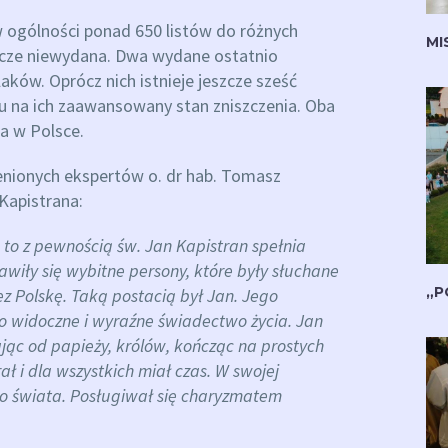
 ogólności ponad 650 listów do różnych
MI
szcze niewydana. Dwa wydane ostatnio
ków. Oprócz nich istnieje jeszcze sześć
du na ich zaawansowany stan zniszczenia. Oba
a w Polsce.
nionych ekspertów o. dr hab. Tomasz
Kapistrana:
 to z pewnością św. Jan Kapistran spełnia
jawiły się wybitne persony, które były słuchane
„P
rzez Polskę. Taką postacią był Jan. Jego
o widoczne i wyraźne świadectwo życia. Jan
ając od papieży, królów, kończąc na prostych
ał i dla wszystkich miał czas. W swojej
ego świata. Posługiwał się charyzmatem