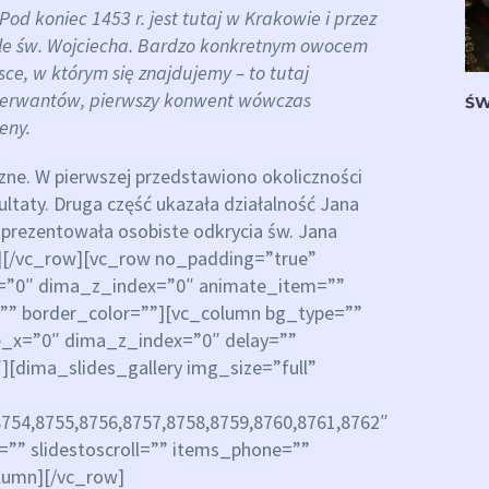
Pod koniec 1453 r. jest tutaj w Krakowie i przez
iele św. Wojciecha. Bardzo konkretnym owocem
jsce, w którym się znajdujemy – to tutaj
serwantów, pierwszy konwent wówczas
ŚW
eny.
czne. W pierwszej przedstawiono okoliczności
ultaty. Druga część ukazała działalność Jana
 prezentowała osobiste odkrycia św. Jana
n][/vc_row][vc_row no_padding=”true”
x=”0″ dima_z_index=”0″ animate_item=””
s=”” border_color=””][vc_column bg_type=””
e_x=”0″ dima_z_index=”0″ delay=””
][dima_slides_gallery img_size=”full”
754,8755,8756,8757,8758,8759,8760,8761,8762″
s=”” slidestoscroll=”” items_phone=””
olumn][/vc_row]