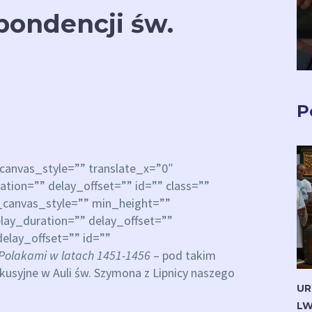
spondencji św.
P
anvas_style=”” translate_x=”0″
ion=”” delay_offset=”” id=”” class=””
_canvas_style=”” min_height=””
lay_duration=”” delay_offset=””
delay_offset=”” id=””
 Polakami w latach 1451-1456
– pod takim
kusyjne w Auli św. Szymona z Lipnicy naszego
UR
LW