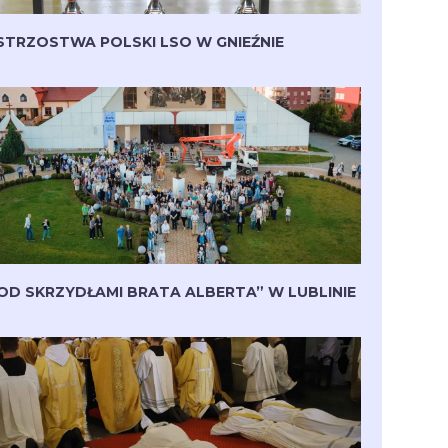
STRZOSTWA POLSKI LSO W GNIEŹNIE
OD SKRZYDŁAMI BRATA ALBERTA” W LUBLINIE