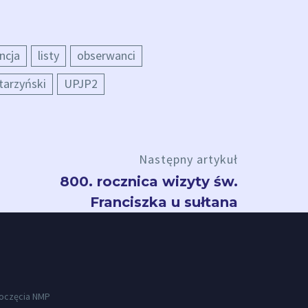
ncja
listy
obserwanci
tarzyński
UPJP2
Następny artykuł
800. rocznica wizyty św.
Franciszka u sułtana
Poczęcia NMP