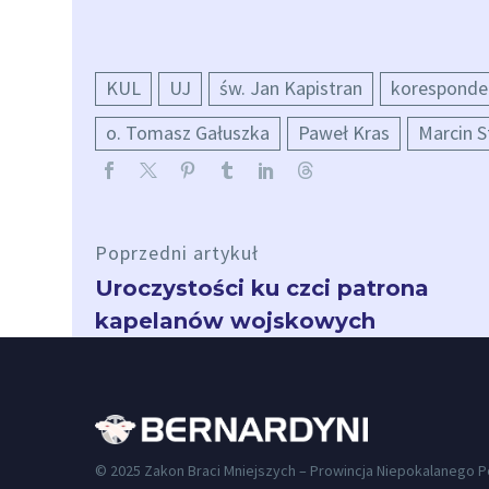
KUL
UJ
św. Jan Kapistran
koresponde
o. Tomasz Gałuszka
Paweł Kras
Marcin S
Poprzedni artykuł
Uroczystości ku czci patrona
kapelanów wojskowych
© 2025 Zakon Braci Mniejszych – Prowincja Niepokalanego 