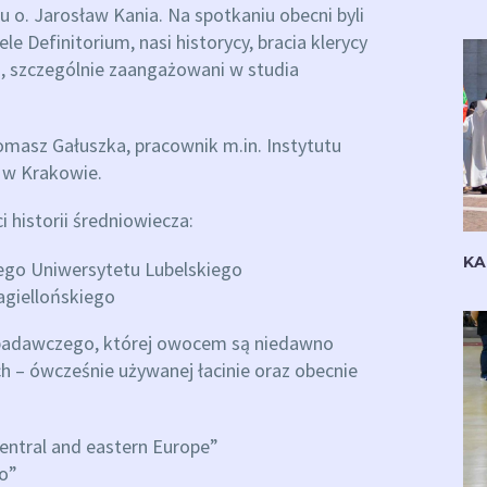
u o. Jarosław Kania. Na spotkaniu obecni byli
ele Definitorium, nasi historycy, bracia klerycy
i, szczególnie zaangażowani w studia
omasz Gałuszka, pracownik m.in. Instytutu
I w Krakowie.
i historii średniowiecza:
KA
kiego Uniwersytetu Lubelskiego
agiellońskiego
u badawczego, której owocem są niedawno
 – ówcześnie używanej łacinie oraz obecnie
central and eastern Europe”
o”