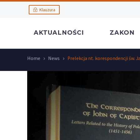
Klauzura
AKTUALNOŚCI
ZAKON
Home
News
Prelekcja nt. korespondencji św. 