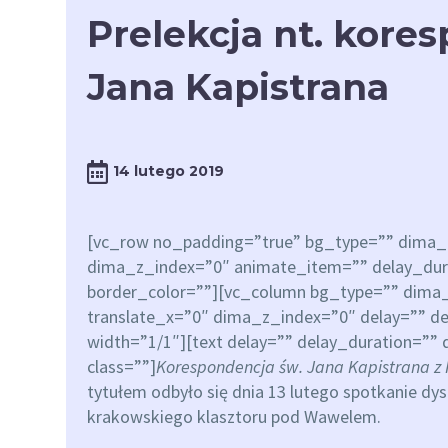
Prelekcja nt. kore
Jana Kapistrana
14 lutego 2019
[vc_row no_padding=”true” bg_type=”” dima_c
dima_z_index=”0″ animate_item=”” delay_durat
border_color=””][vc_column bg_type=”” dima
translate_x=”0″ dima_z_index=”0″ delay=”” de
width=”1/1″][text delay=”” delay_duration=”” 
class=””]
Korespondencja św. Jana Kapistrana z
tytułem odbyło się dnia 13 lutego spotkanie dys
krakowskiego klasztoru pod Wawelem.