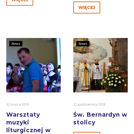
WIĘCEJ
News
News
12 marca 2019
22 października 2018
Warsztaty
Św. Bernardyn w
muzyki
stolicy
liturgicznej w