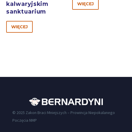
kalwaryjskim
WIĘCEJ
sanktuarium
WIĘCEJ
© 2025 Zakon Braci Mniejszych – Prowincja Niepokalanego
Poczęcia NMP