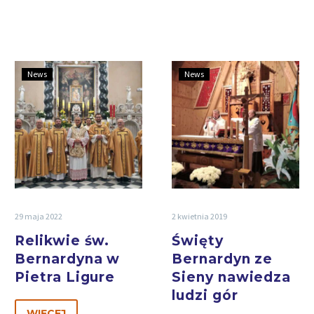
News
News
29 maja 2022
2 kwietnia 2019
Relikwie św.
Święty
Bernardyna w
Bernardyn ze
Pietra Ligure
Sieny nawiedza
ludzi gór
WIĘCEJ