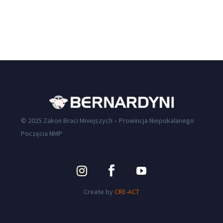
© 2025 Zakon Braci Mniejszych – Prowincja Niepokalanego
Poczęcia NMP
Create by
CRE-ACT