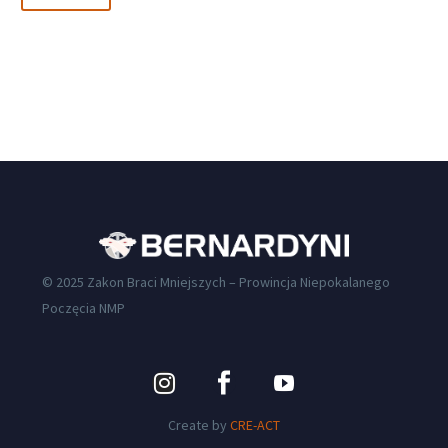
© 2025 Zakon Braci Mniejszych – Prowincja Niepokalanego
Poczęcia NMP
Create by
CRE-ACT