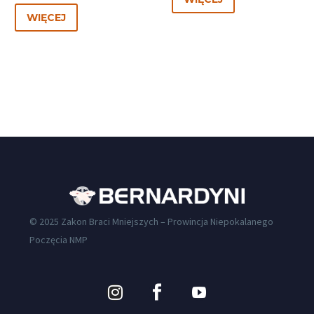
WIĘCEJ
© 2025 Zakon Braci Mniejszych – Prowincja Niepokalanego
Poczęcia NMP