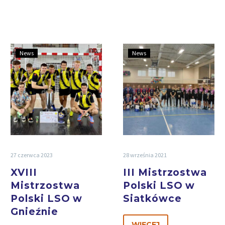
News
News
27 czerwca 2023
28 września 2021
XVIII
III Mistrzostwa
Mistrzostwa
Polski LSO w
Polski LSO w
Siatkówce
Gnieźnie
WIĘCEJ