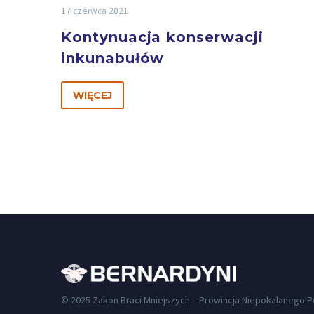
17 czerwca 2021
Kontynuacja konserwacji
inkunabułów
WIĘCEJ
© 2025 Zakon Braci Mniejszych – Prowincja Niepokalanego 