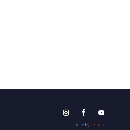
Create by
CRE-ACT