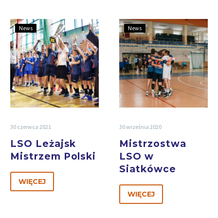
News
News
30 czerwca 2021
30 września 2020
LSO Leżajsk
Mistrzostwa
Mistrzem Polski
LSO w
Siatkówce
WIĘCEJ
WIĘCEJ