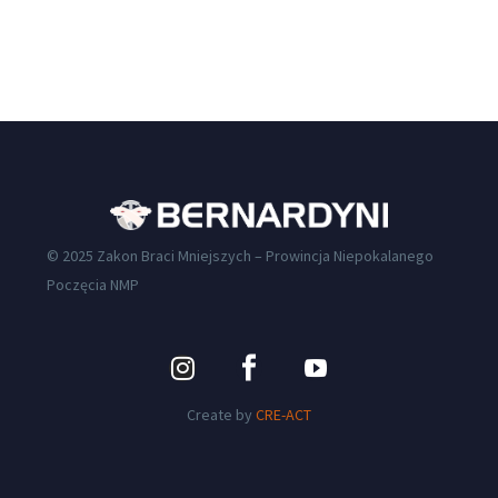
© 2025 Zakon Braci Mniejszych – Prowincja Niepokalanego
Poczęcia NMP
Create by
CRE-ACT