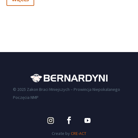
© 2025 Zakon Braci Mniejszych – Prowincja Niepokalanego
Poczęcia NMP
Create by
CRE-ACT