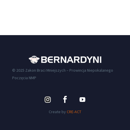
© 2025 Zakon Braci Mniejszych – Prowincja Niepokalanego
Poczęcia NMP
Create by
CRE-ACT