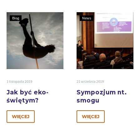
Blog
News
1 listopada 2019
21 września 2019
Jak być eko-
Sympozjum nt.
świętym?
smogu
WIĘCEJ
WIĘCEJ