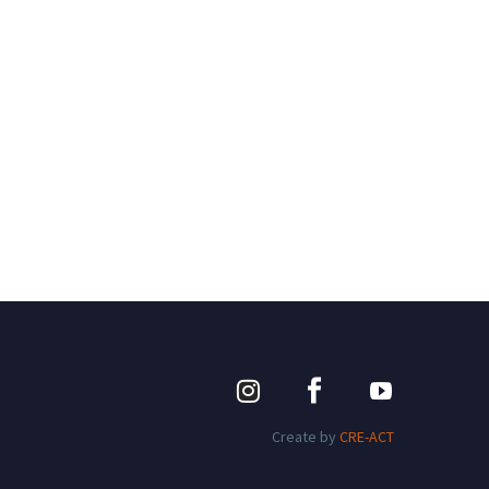
Create by
CRE-ACT