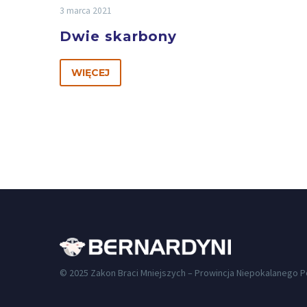
3 marca 2021
Dwie skarbony
WIĘCEJ
© 2025 Zakon Braci Mniejszych – Prowincja Niepokalanego 