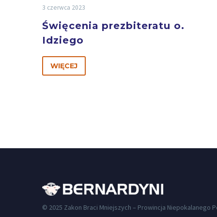
3 czerwca 2023
Święcenia prezbiteratu o.
Idziego
WIĘCEJ
© 2025 Zakon Braci Mniejszych – Prowincja Niepokalanego 