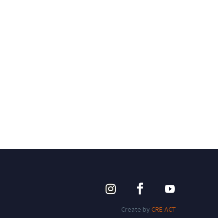
Create by
CRE-ACT