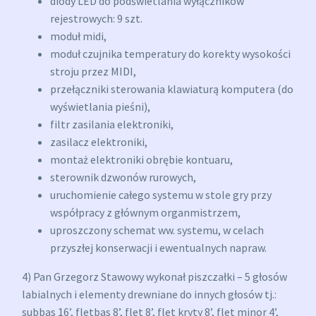
diody LED do podświetlania wyłączników
rejestrowych: 9 szt.
moduł midi,
moduł czujnika temperatury do korekty wysokości
stroju przez MIDI,
przełączniki sterowania klawiaturą komputera (do
wyświetlania pieśni),
filtr zasilania elektroniki,
zasilacz elektroniki,
montaż elektroniki obrębie kontuaru,
sterownik dzwonów rurowych,
uruchomienie całego systemu w stole gry przy
współpracy z głównym organmistrzem,
uproszczony schemat ww. systemu, w celach
przyszłej konserwacji i ewentualnych napraw.
4) Pan Grzegorz Stawowy wykonał piszczałki – 5 głosów
labialnych i elementy drewniane do innych głosów tj.:
subbas 16’, fletbas 8’, flet 8’, flet kryty 8’, flet minor 4’,