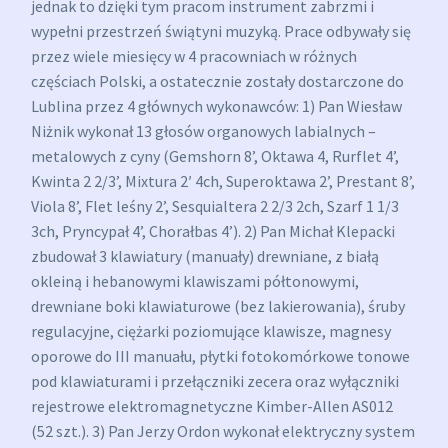
jednak to dzięki tym pracom instrument zabrzmi i
wypełni przestrzeń świątyni muzyką. Prace odbywały się
przez wiele miesięcy w 4 pracowniach w różnych
częściach Polski, a ostatecznie zostały dostarczone do
Lublina przez 4 głównych wykonawców: 1) Pan Wiesław
Niżnik wykonał 13 głosów organowych labialnych –
metalowych z cyny (Gemshorn 8’, Oktawa 4, Rurflet 4’,
Kwinta 2 2/3’, Mixtura 2′ 4ch, Superoktawa 2’, Prestant 8’,
Viola 8’, Flet leśny 2’, Sesquialtera 2 2/3 2ch, Szarf 1 1/3
3ch, Pryncypał 4’, Chorałbas 4’). 2) Pan Michał Klepacki
zbudował 3 klawiatury (manuały) drewniane, z białą
okleiną i hebanowymi klawiszami półtonowymi,
drewniane boki klawiaturowe (bez lakierowania), śruby
regulacyjne, ciężarki poziomujące klawisze, magnesy
oporowe do III manuału, płytki fotokomórkowe tonowe
pod klawiaturami i przełączniki zecera oraz wyłączniki
rejestrowe elektromagnetyczne Kimber-Allen AS012
(52 szt.). 3) Pan Jerzy Ordon wykonał elektryczny system