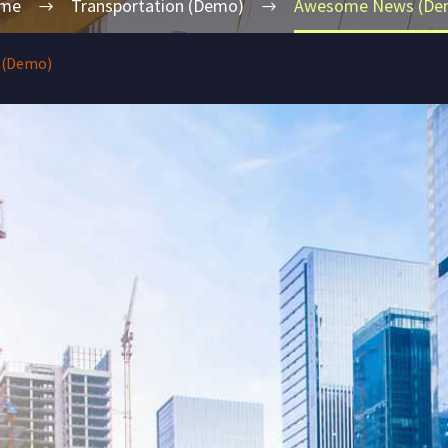
me
Transportation (Demo)
Awesome News (De
 (Demo)