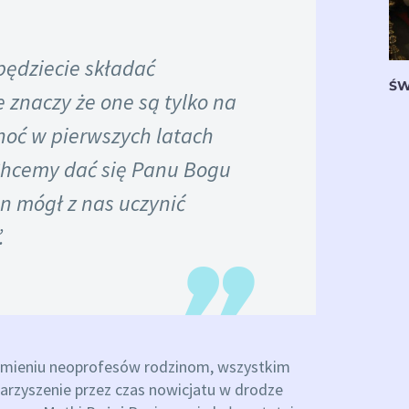
 będziecie składać
ŚW
e znaczy że one są tylko na
choć w pierwszych latach
Chcemy dać się Panu Bogu
n mógł z nas uczynić
.
imieniu neoprofesów rodzinom, wszystkim
rzyszenie przez czas nowicjatu w drodze