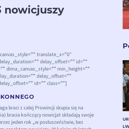
3 nowicjuszy
P
anvas_style=”” translate_x=”0″
elay_duration=”” delay_offset=”” id=””
=”” dima_canvas_style=”” min_height=””
lay_duration=”” delay_offset=””
elay_offset=”” id=”” class=””]
ZAKONNEGO
 braci z całej Prowincji skupia się na
a) bracia kończący nowicjat składają swoje
UR
przez jeden rok „w posłuszeństwie, bez
LW