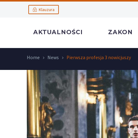
Klauzura
AKTUALNOŚCI
ZAKON
Home
News
Pierwsza profesja 3 nowicjuszy