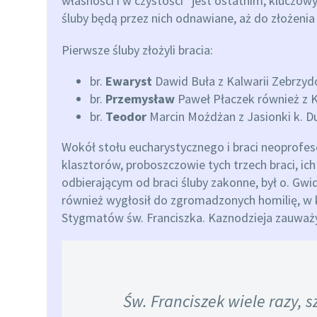
własności i w czystości” jest ostatnim, kluczo
śluby będą przez nich odnawiane, aż do złożenia
Pierwsze śluby złożyli bracia:
br.
Ewaryst
Dawid Buła z Kalwarii Zebrzyd
br.
Przemysław
Paweł Płaczek również z K
br.
Teodor
Marcin Możdżan z Jasionki k. Du
Wokół stołu eucharystycznego i braci neoprofes
klasztorów, proboszczowie tych trzech braci, ich
odbierającym od braci śluby zakonne, był o. Gwi
również wygłosił do zgromadzonych homilię, w 
Stygmatów św. Franciszka. Kaznodzieja zauważył
Św. Franciszek wiele razy, 