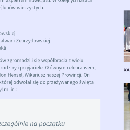
wym aspektem nowicjatu. W kolejnych latach
 ślubów wieczystych.
owskiej
alwarii Zebrzydowskiej
kli
ów zgromadzili się współbracia z wielu
 rodziny i przyjaciele. Głównym celebransem,
KA
don Hensel, Wikariusz naszej Prowincji. On
której odwołał się do przeżywanego święta
 m. in.:
szczególnie na początku