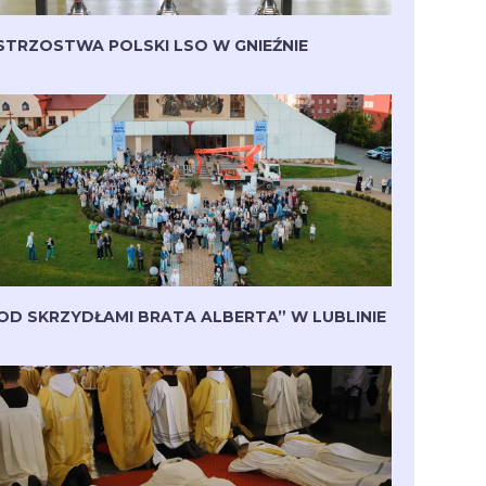
STRZOSTWA POLSKI LSO W GNIEŹNIE
OD SKRZYDŁAMI BRATA ALBERTA” W LUBLINIE