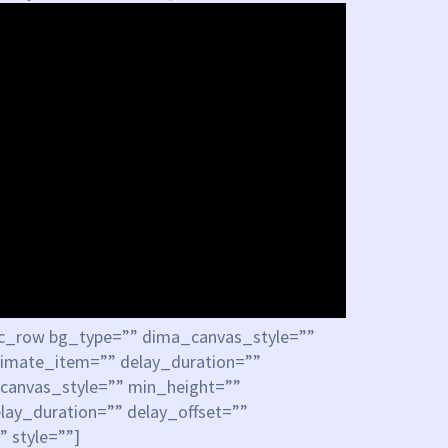
c_row bg_type=”” dima_canvas_style=””
nimate_item=”” delay_duration=””
canvas_style=”” min_height=””
lay_duration=”” delay_offset=””
 style=””]