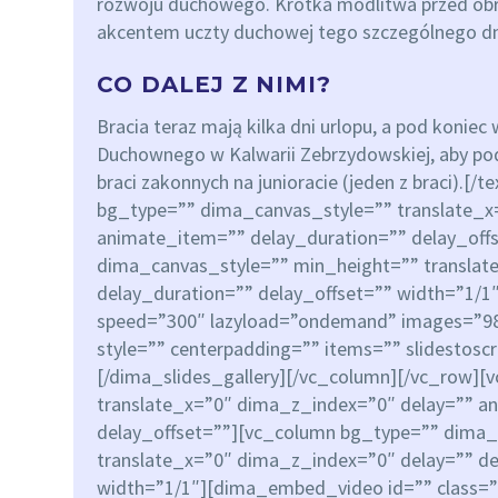
rozwoju duchowego. Krótka modlitwa przed obr
akcentem uczty duchowej tego szczególnego dn
CO DALEJ Z NIMI?
Bracia teraz mają kilka dni urlopu, a pod koni
Duchownego w Kalwarii Zebrzydowskiej, aby podj
braci zakonnych na junioracie (jeden z braci).[
bg_type=”” dima_canvas_style=”” translate_x
animate_item=”” delay_duration=”” delay_off
dima_canvas_style=”” min_height=”” translat
delay_duration=”” delay_offset=”” width=”1/1″
speed=”300″ lazyload=”ondemand” images=”980
style=”” centerpadding=”” items=”” slidestosc
[/dima_slides_gallery][/vc_column][/vc_row]
translate_x=”0″ dima_z_index=”0″ delay=”” a
delay_offset=””][vc_column bg_type=”” dima_
translate_x=”0″ dima_z_index=”0″ delay=”” de
width=”1/1″][dima_embed_video id=”” class=”” 