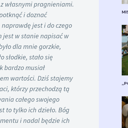
a z własnymi pragnieniami.
MI
 potknąć i doznać
 naprawdę jest i do czego
 jest w stanie napisać w
było dla mnie gorzkie,
ło słodkie, stało się
ak bardzo musiał
em wartości. Dziś stajemy
„P
aci, którzy przechodzą tą
ania całego swojego
t to tylko ich dzieło. Bóg
mentu i nadal będzie ich