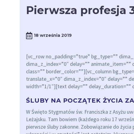
Pierwsza profesja 
18 września 2019
[vc_row no_padding=”true” bg_type=”” dima_c
dima_z_index=”0″ delay=”” animate_item=”” d
class=”” border_color=””][vc_column bg_type
translate_x=”0″ dima_z_index=”0″ delay=”” de
width=”1/1″][text delay=”” delay_duration=”” d
ŚLUBY NA POCZĄTEK ŻYCIA 
W Święto Stygmatów św. Franciszka z Asyżu uwaga
Leżajsku. Tam bowiem (każdego roku 17 wrześni
pierwsze śluby zakonne. Zobowiązanie do życia 