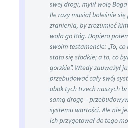
swej drogi, mylił wolę Bog
Ile razy musiał boleśnie się
zranienia, by zrozumieć kim
woła go Bóg. Dopiero potem
swoim testamencie: „To, co 
stało się słodkie; a to, co by
gorzkie”. Wtedy zauważył j
przebudować cały swój syst
obok tych trzech naszych br
samą drogę – przebudowyw
systemu wartości. Ale nie jes
ich przygotował do tego mo