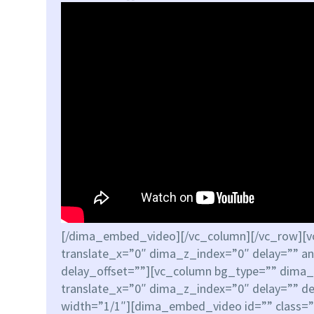
[/dima_embed_video][/vc_column][/vc_row][v
translate_x=”0″ dima_z_index=”0″ delay=”” a
delay_offset=””][vc_column bg_type=”” dima_
translate_x=”0″ dima_z_index=”0″ delay=”” de
width=”1/1″][dima_embed_video id=”” class=””