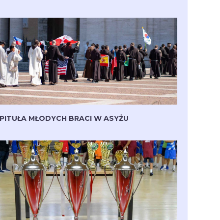
PITUŁA MŁODYCH BRACI W ASYŻU