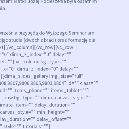
azem Matki Bożej Pocieszenia była ostatnim
ia.
ec września przybędą do Wyższego Seminarium
ąć studia (dwóch z braci) oraz formację dla
/text][/vc_column][/vc_row][vc_row
=”0″ dima_z_index=”0″ delay=””
set=””][vc_column bg_type=””
e_x=”0″ dima_z_index=”0″ delay=””
][dima_slides_gallery img_size=”full”
8,9807,9806,9805,9803,9804″ id=”” class=””
roll=”” items_phone=”” items_tablet=””]
[vc_row bg_type=”” dima_canvas_style=””
nimate_item=”” delay_duration=””
canvas_style=”” min_height=””
lay_duration=”” delay_offset=””
style=”” tutorials=””]