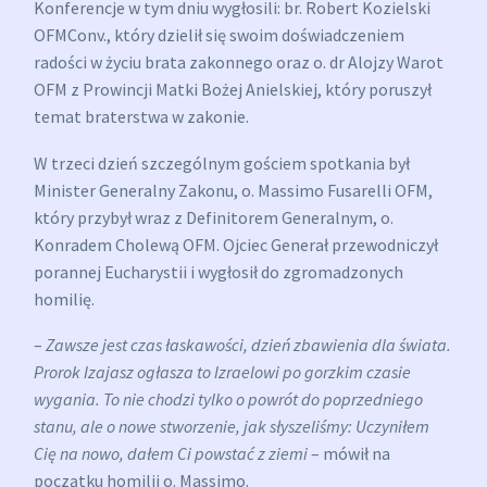
Konferencje w tym dniu wygłosili: br. Robert Kozielski
OFMConv., który dzielił się swoim doświadczeniem
radości w życiu brata zakonnego oraz o. dr Alojzy Warot
OFM z Prowincji Matki Bożej Anielskiej, który poruszył
temat braterstwa w zakonie.
W trzeci dzień szczególnym gościem spotkania był
Minister Generalny Zakonu, o. Massimo Fusarelli OFM,
który przybył wraz z Definitorem Generalnym, o.
Konradem Cholewą OFM. Ojciec Generał przewodniczył
porannej Eucharystii i wygłosił do zgromadzonych
homilię.
–
Zawsze jest czas łaskawości, dzień zbawienia dla świata.
Prorok Izajasz ogłasza to Izraelowi po gorzkim czasie
wygania. To nie chodzi tylko o powrót do poprzedniego
stanu, ale o nowe stworzenie, jak słyszeliśmy: Uczyniłem
Cię na nowo, dałem Ci powstać z ziemi
– mówił na
początku homilii o. Massimo.