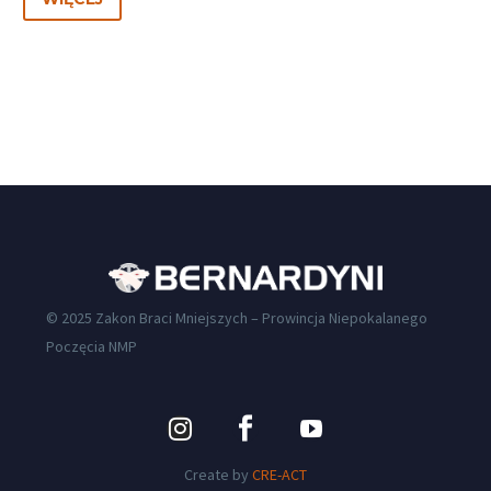
© 2025 Zakon Braci Mniejszych – Prowincja Niepokalanego
Poczęcia NMP
Create by
CRE-ACT