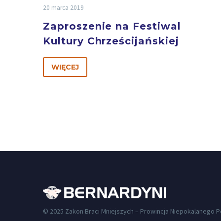
20 marca 2019
Zaproszenie na Festiwal
Kultury Chrześcijańskiej
WIĘCEJ
© 2025 Zakon Braci Mniejszych – Prowincja Niepokalanego 