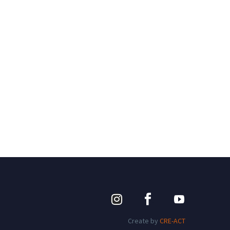
Create by
CRE-ACT