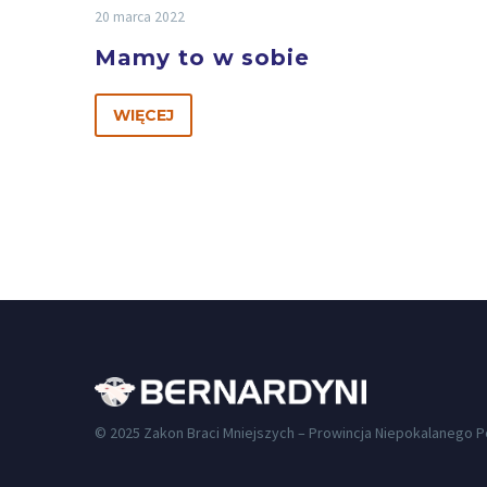
20 marca 2022
Mamy to w sobie
WIĘCEJ
© 2025 Zakon Braci Mniejszych – Prowincja Niepokalanego 