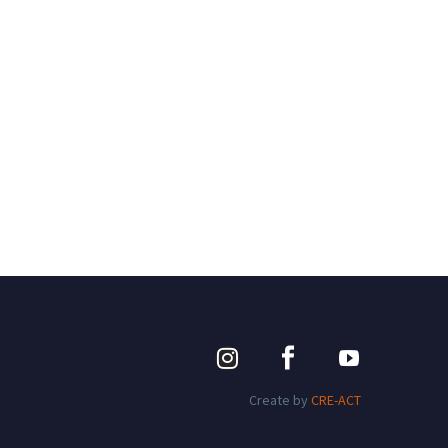
Create by
CRE-ACT