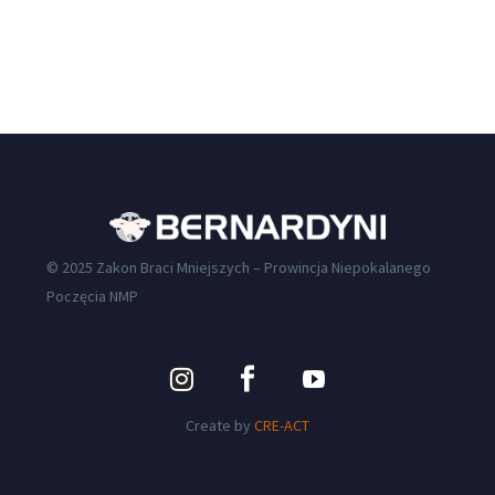
© 2025 Zakon Braci Mniejszych – Prowincja Niepokalanego
Poczęcia NMP
Create by
CRE-ACT