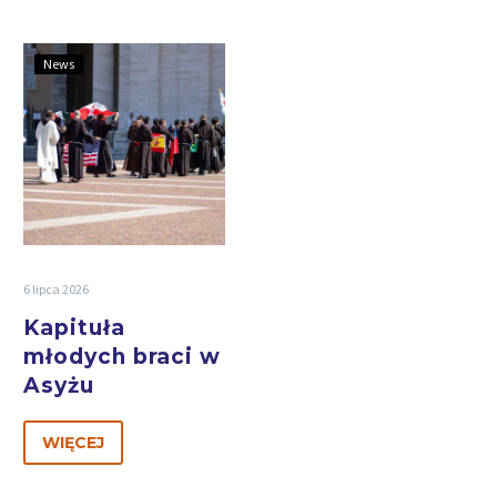
News
6 lipca 2026
Kapituła
młodych braci w
Asyżu
WIĘCEJ