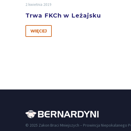
2 kwietnia 2019
Trwa FKCh w Leżajsku
WIĘCEJ
© 2025 Zakon Braci Mniejszych – Prowincja Niepokalanego 