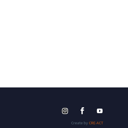
Create by
CRE-ACT