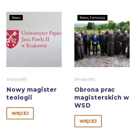
News
News
Formacja
12 maja 2023
28 maja 2022
Nowy magister
Obrona prac
teologii
magisterskich w
WSD
WIĘCEJ
WIĘCEJ