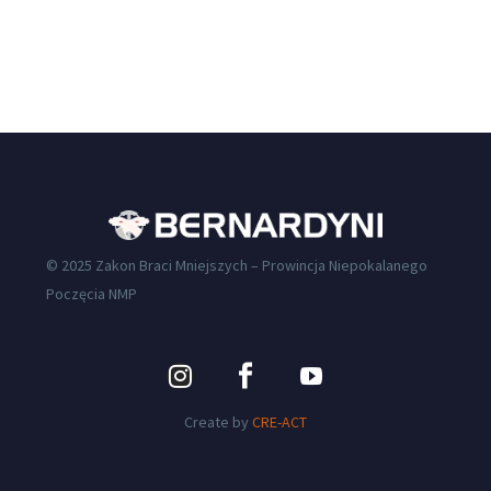
© 2025 Zakon Braci Mniejszych – Prowincja Niepokalanego
Poczęcia NMP
Create by
CRE-ACT