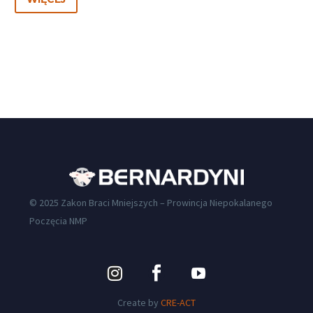
© 2025 Zakon Braci Mniejszych – Prowincja Niepokalanego
Poczęcia NMP
Create by
CRE-ACT