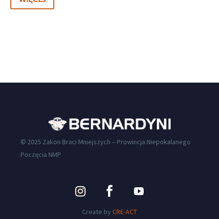
© 2025 Zakon Braci Mniejszych – Prowincja Niepokalanego
Poczęcia NMP
Create by
CRE-ACT