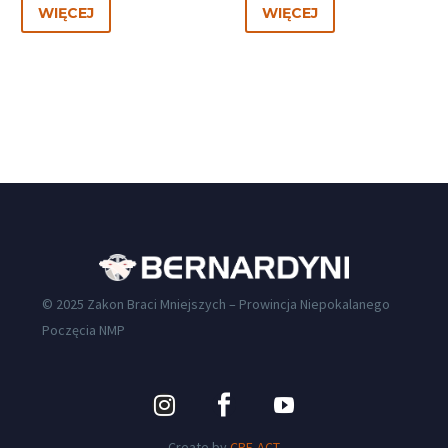
WIĘCEJ
WIĘCEJ
© 2025 Zakon Braci Mniejszych – Prowincja Niepokalanego
Poczęcia NMP
Create by
CRE-ACT