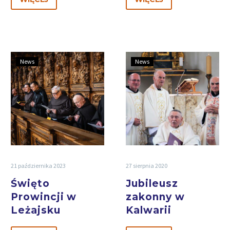
News
News
21 października 2023
27 sierpnia 2020
Święto
Jubileusz
Prowincji w
zakonny w
Leżajsku
Kalwarii