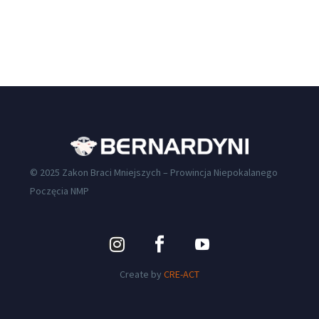
© 2025 Zakon Braci Mniejszych – Prowincja Niepokalanego
Poczęcia NMP
Create by
CRE-ACT