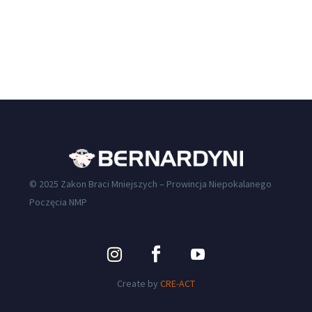
© 2025 Zakon Braci Mniejszych – Prowincja Niepokalanego
Poczęcia NMP
Create by
CRE-ACT