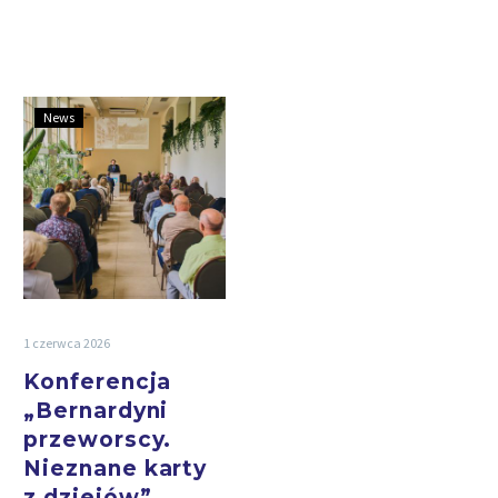
News
1 czerwca 2026
Konferencja
„Bernardyni
przeworscy.
Nieznane karty
z dziejów”