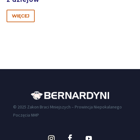
WIĘCEJ
© 2025 Zakon Braci Mniejszych – Prowincja Niepokalanego
Poczęcia NMP