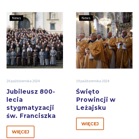
News
News
26 października 2024
19 października 2024
Jubileusz 800-
Święto
lecia
Prowincji w
stygmatyzacji
Leżajsku
św. Franciszka
WIĘCEJ
WIĘCEJ