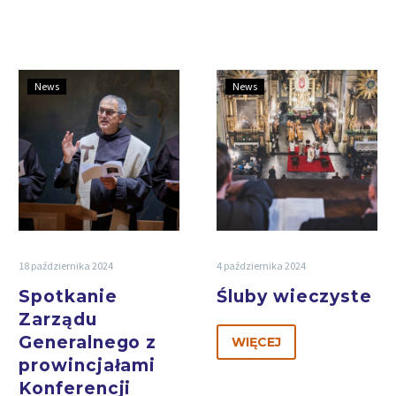
News
News
18 października 2024
4 października 2024
Spotkanie
Śluby wieczyste
Zarządu
Generalnego z
WIĘCEJ
prowincjałami
Konferencji