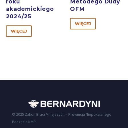
roku
Metodego Dudy
akademickiego
OFM
2024/25
WIĘCEJ
WIĘCEJ
© 2025 Zakon Braci Mniejszych – Prowincja Niepokalanego
Poczęcia NMP